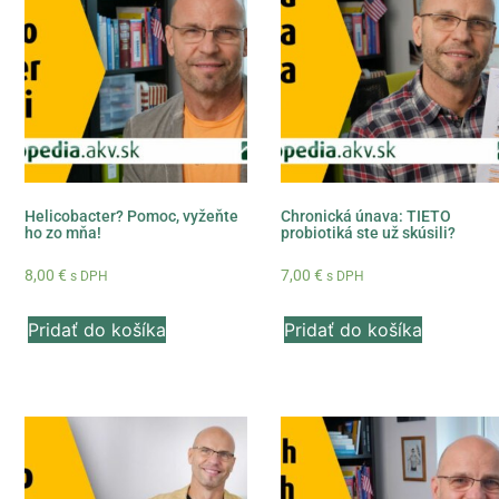
Helicobacter? Pomoc, vyžeňte
Chronická únava: TIETO
ho zo mňa!
probiotiká ste už skúsili?
8,00
€
7,00
€
s DPH
s DPH
Pridať do košíka
Pridať do košíka