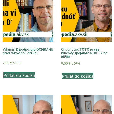
Vitamín D podporuje OCHRANU
Chudnutie: TOTO je váš
pred rakovinou čreva!
kľúčový spojenec a DIÉTY ho
ničia!
7,00
€
s DPH
9,00
€
s DPH
Pridať do košíka
Pridať do košíka