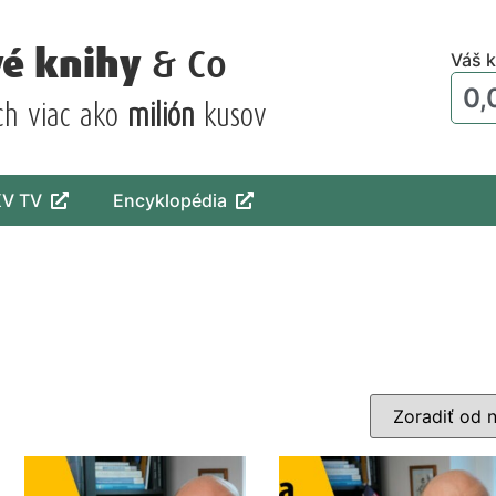
vé knihy
& Co
Váš k
0,
ch viac ako
milión
kusov
KV TV
Encyklopédia