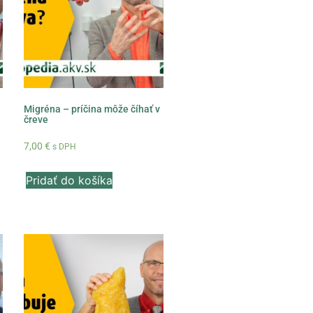
Migréna – príčina môže číhať v
čreve
7,00
€
s DPH
Pridať do košíka