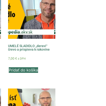
UMELÉ SLADIDLO „deraví“
črevo a prispieva k rakovine
7,00
€
s DPH
Pridať do košíka