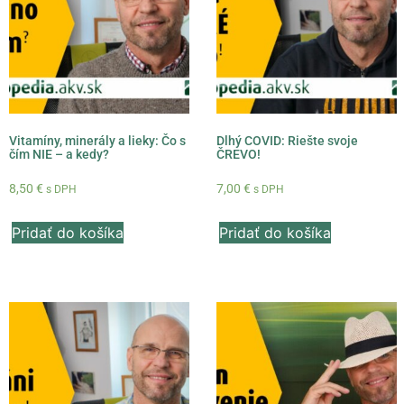
Vitamíny, minerály a lieky: Čo s
Dlhý COVID: Riešte svoje
čím NIE – a kedy?
ČREVO!
8,50
€
7,00
€
s DPH
s DPH
Pridať do košíka
Pridať do košíka