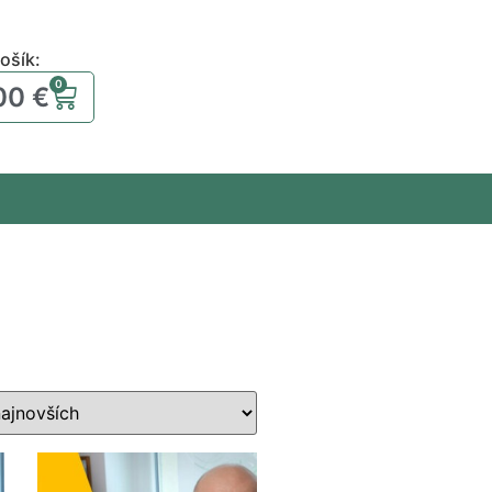
ošík:
0
00
€