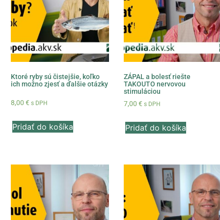
Ktoré ryby sú čistejšie, koľko
ZÁPAL a bolesť riešte
ich možno zjesť a ďalšie otázky
TAKOUTO nervovou
stimuláciou
8,00
€
s DPH
7,00
€
s DPH
Pridať do košíka
Pridať do košíka