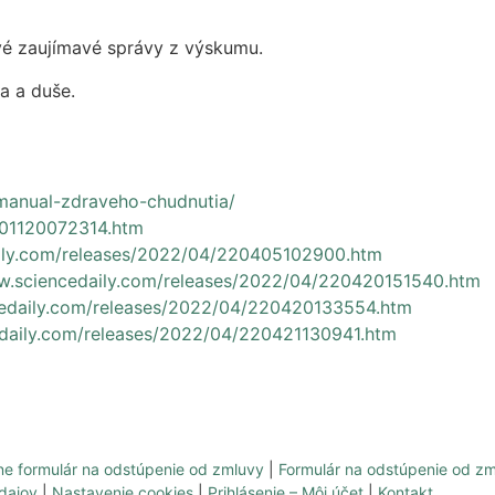
ové zaujímavé správy z výskumu.
a a duše.
manual-zdraveho-chudnutia/
001120072314.htm
aily.com/releases/2022/04/220405102900.htm
w.sciencedaily.com/releases/2022/04/220420151540.htm
cedaily.com/releases/2022/04/220420133554.htm
edaily.com/releases/2022/04/220421130941.htm
ne formulár na odstúpenie od zmluvy
|
Formulár na odstúpenie od z
dajov
|
Nastavenie cookies
|
Prihlásenie – Môj účet
|
Kontakt