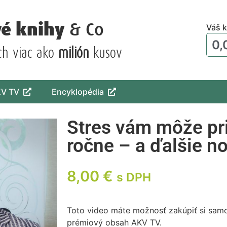
vé knihy
& Co
Váš k
0,
ch viac ako
milión
kusov
KV TV
Encyklopédia
Stres vám môže pri
ročne – a ďalšie n
8,00
€
s DPH
Toto video máte možnosť zakúpiť si samo
prémiový obsah AKV TV.