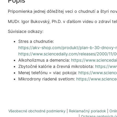
Popis
Pripomienka jednej dôležitej veci o chudnutí a štyri n
MUDr. Igor Bukovský, Ph.D. v ďalšom videu o zdraví tel
Súvisiace odkazy:
Stres a chudnutie:
https://akv-shop.com/produkt/plan-b-30-dnovy-
https://www.sciencedaily.com/releases/2000/11/
Alkoholizmus a demencia:
https://www.scienced
Zbytočné kalórie a črevná mikrobiota:
https://ww
Menej telefónu = viac pokoja:
https://www.scien
Mikrodrony riadené svetlom:
https://www.scienc
Všeobecné obchodné podmienky
|
Reklamačný poriadok
|
Onli
|
Ochrana osobných ú