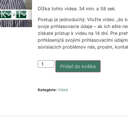
Dĺžka tohto videa: 34 min. a 58 sek.
Postup je jednoduchý: Vložte video „do ko
svoje prihlasovacie údaje – ak ich ešte n
získate prístup k videu na 14 dní. Pre pre
prihlásený/á svojimi prihlasovacími údaj
súvisiacich problémov nás, prosím, konta
Pridať do košíka
Kategórie:
Videá