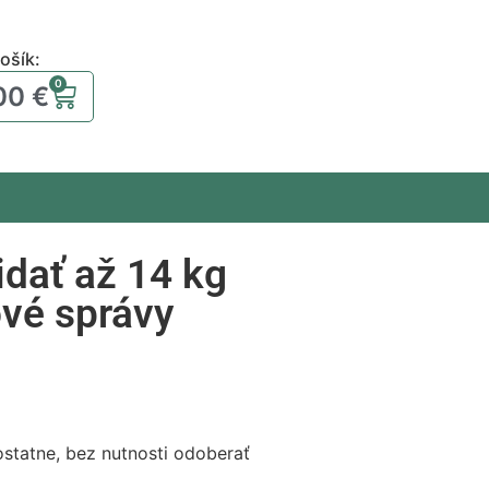
ošík:
0
00
€
dať až 14 kg
ové správy
statne, bez nutnosti odoberať