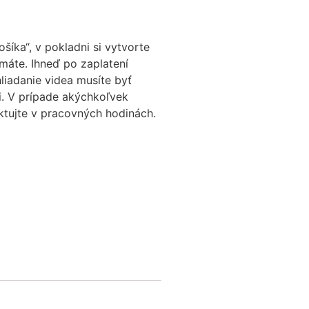
šíka“, v pokladni si vytvorte
emáte. Ihneď po zaplatení
hliadanie videa musíte byť
mi. V prípade akýchkoľvek
ktujte v pracovných hodinách.