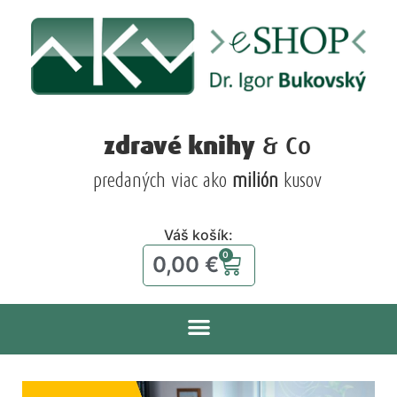
zdravé knihy
& Co
predaných viac ako
milión
kusov
Váš košík:
0
0,00
€