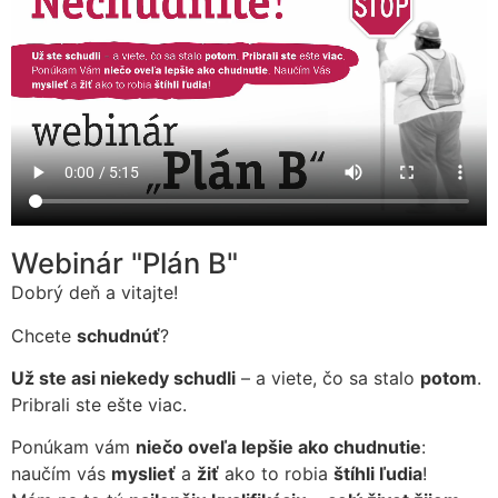
Webinár "Plán B"
Dobrý deň a vitajte!
Chcete
schudnúť
?
Už ste asi niekedy schudli
– a viete, čo sa stalo
potom
.
Pribrali ste ešte viac.
Ponúkam vám
niečo oveľa lepšie ako chudnutie
:
naučím vás
myslieť
a
žiť
ako to robia
štíhli ľudia
!