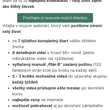
Mám na to tú
najlepšiu kvalifikáciu
–
celý život žijem
ako štíhly človek
.
Prečítajte si recenzie mojich klientov
Vitajte v mojom webinári, ktorý vám
pozitívne zmení
celý život
:
za
7 týždňov kompletný štart
vášho štíhleho
života
8 detailných videí
v trvaní 60+ minút (jedno
inštruktážne video raz týždenne)
vytlačený manuál „Plán B“ zaslaný poštou
(120
farebných strán krok po kroku na každý deň)
2 – 3 krátke motivačné videá
do uzavretej skupiny
každý týždeň
všetky videá prístupné ešte mesiac
po skončení
kurzu
najlepšie ceny
na internete
možnosť pokračovať
aj po skončení základného