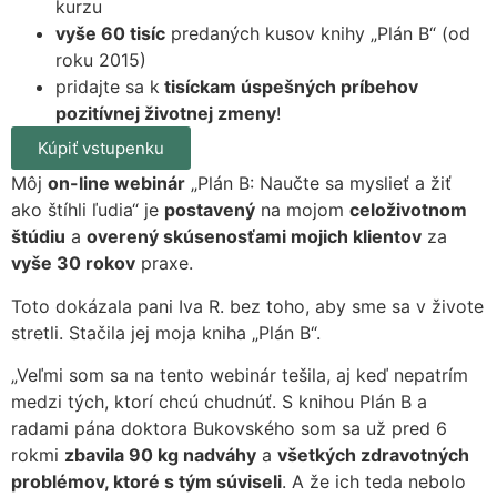
kurzu
vyše 60 tisíc
predaných kusov knihy „Plán B“ (od
roku 2015)
pridajte sa k
tisíckam úspešných príbehov
pozitívnej životnej zmeny
!
Kúpiť vstupenku
Môj
on-line webinár
„Plán B: Naučte sa myslieť a žiť
ako štíhli ľudia“ je
postavený
na mojom
celoživotnom
štúdiu
a
overený skúsenosťami mojich klientov
za
vyše 30 rokov
praxe.
Toto dokázala pani Iva R. bez toho, aby sme sa v živote
stretli. Stačila jej moja kniha „Plán B“.
„Veľmi som sa na tento webinár tešila, aj keď nepatrím
medzi tých, ktorí chcú chudnúť. S knihou Plán B a
radami pána doktora Bukovského som sa už pred 6
rokmi
zbavila 90 kg nadváhy
a
všetkých zdravotných
problémov, ktoré s tým súviseli
. A že ich teda nebolo