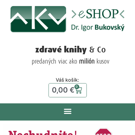
zdravé knihy
& Co
predaných viac ako
milión
kusov
Váš košík:
0
0,00
€