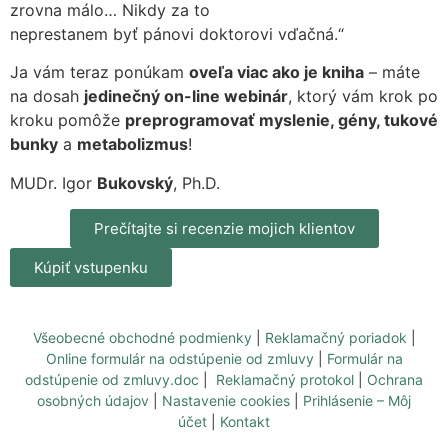
zrovna málo… Nikdy za to
neprestanem byť pánovi doktorovi vďačná.“
Ja vám teraz ponúkam
oveľa viac ako je kniha
– máte
na dosah
jedinečný on-line webinár
, ktorý vám krok po
kroku pomôže
preprogramovať myslenie, gény, tukové
bunky
a
metabolizmus
!
MUDr. Igor
Bukovský
, Ph.D.
Prečítajte si recenzie mojich klientov
Kúpiť vstupenku
Všeobecné obchodné podmienky
|
Reklamačný poriadok
|
Online formulár na odstúpenie od zmluvy
|
Formulár na
odstúpenie od zmluvy.doc
|
Reklamačný protokol
|
Ochrana
osobných údajov
|
Nastavenie cookies
|
Prihlásenie – Môj
účet
|
Kontakt