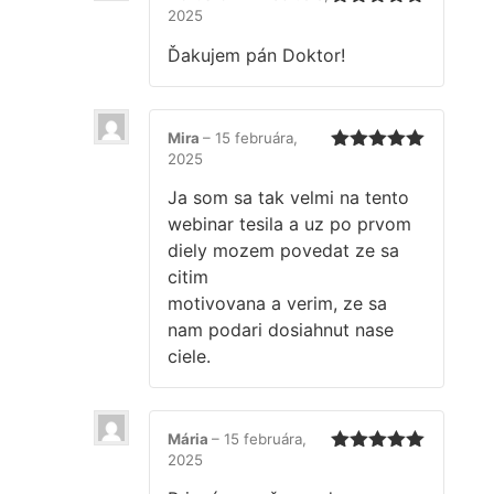
2025
Hodnotenie
5
z 5
Ďakujem pán Doktor!
Mira
–
15 februára,
2025
Hodnotenie
5
z 5
Ja som sa tak velmi na tento
webinar tesila a uz po prvom
diely mozem povedat ze sa
citim
motivovana a verim, ze sa
nam podari dosiahnut nase
ciele.
Mária
–
15 februára,
2025
Hodnotenie
5
z 5