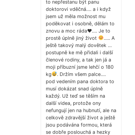
to nepřestanu být panu
doktorovi vděčná…. a i když
jsem už měla možnost mu
poděkovat i osobně, dělám to
znovu a moc ráda♥…. Je to
prostě úplně jiný život
….. A
ještě takový malý dovětek …
postupně ke mě přidali i další
členové rodiny, a tak jen já a
moji příbuzní jsme lehčí o 180
kg
. Držím všem palce….
pod vedením pana doktora to
musí dokázat snad úplně
každý. Už teď se těším na
další videa, protože ony
nefungují jen na hubnutí, ale na
celkově zdravější život a ještě
jsou podávána formou, která
se dobře poslouchá a hezky