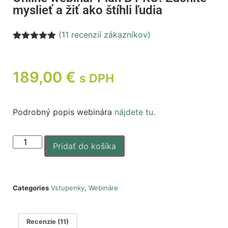
myslieť a žiť ako štíhli ľudia
(
11
recenzií zákazníkov)
Hodnotenie
11
5.00
z 5 na
základe
zákazníckych
189,00
€
s DPH
recenzií
Podrobný popis webinára
nájdete tu
.
Pridať do košíka
Categories
Vstupenky
,
Webináre
Recenzie (11)