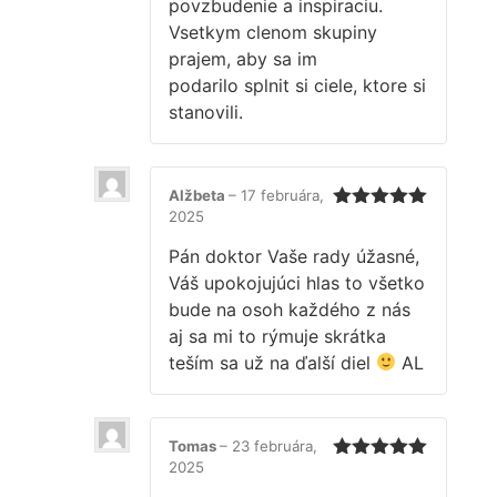
povzbudenie a inspiraciu.
Vsetkym clenom skupiny
prajem, aby sa im
podarilo splnit si ciele, ktore si
stanovili.
Alžbeta
–
17 februára,
2025
Hodnotenie
5
z 5
Pán doktor Vaše rady úžasné,
Váš upokojujúci hlas to všetko
bude na osoh každého z nás
aj sa mi to rýmuje skrátka
teším sa už na ďalší diel
AL
Tomas
–
23 februára,
2025
Hodnotenie
5
z 5