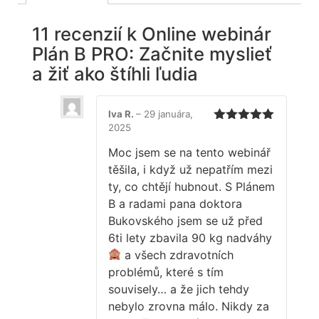
11 recenzií k
Online webinár
Plán B PRO: Začnite myslieť
a žiť ako štíhli ľudia
Iva R.
–
29 januára,
2025
Hodnotenie
5
z 5
Moc jsem se na tento webinář
těšila, i když už nepatřím mezi
ty, co chtějí hubnout. S Plánem
B a radami pana doktora
Bukovského jsem se už před
6ti lety zbavila 90 kg nadváhy
a všech zdravotních
problémů, které s tím
souvisely… a že jich tehdy
nebylo zrovna málo. Nikdy za