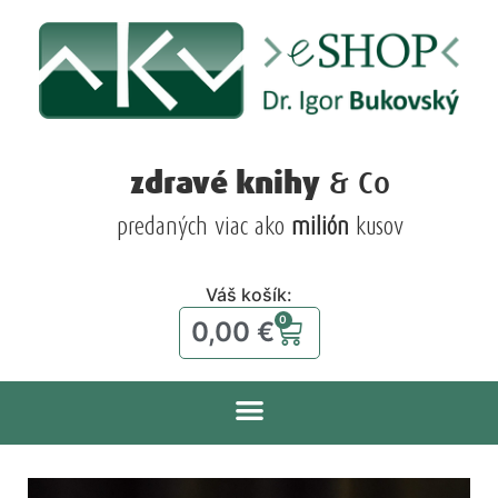
zdravé knihy
& Co
predaných viac ako
milión
kusov
Váš košík:
0
0,00
€