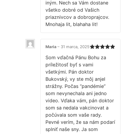
iným. Nech sa Vám dostane
všetko dobré od Vašich
priaznivcov a dobroprajcov.
Mnohaja lit, blahaha lit!
Maria
–
31 marca, 2025
Hodnotenie
Som vďačná Pánu Bohu za
5
z 5
príležitosť byť s vami
všetkými. Pán doktor
Bukovský, vy ste môj anjel
strážny. Počas “pandémie”
som nevynechala ani jedno
video. Vďaka vám, pán doktor
som sa nedala vakcinovat a
počúvala som vaše rady.
Pevné verím, že sa nám podarí
splniť naše sny. Ja som