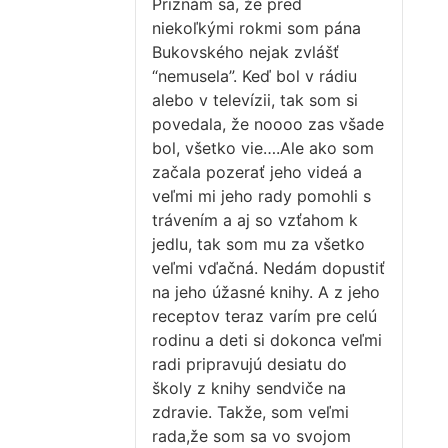
Priznám sa, že pred
niekoľkými rokmi som pána
Bukovského nejak zvlášť
“nemusela”. Keď bol v rádiu
alebo v televízii, tak som si
povedala, že noooo zas všade
bol, všetko vie….Ale ako som
začala pozerať jeho videá a
veľmi mi jeho rady pomohli s
trávením a aj so vzťahom k
jedlu, tak som mu za všetko
veľmi vďačná. Nedám dopustiť
na jeho úžasné knihy. A z jeho
receptov teraz varím pre celú
rodinu a deti si dokonca veľmi
radi pripravujú desiatu do
školy z knihy sendviče na
zdravie. Takže, som veľmi
rada,že som sa vo svojom