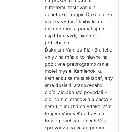
ho prekonať a odolať
nútenému testovaniu a
genetickej terapií. Ďakujem za
všetky vydané knihy ktoré
máme doma a pomáhajú mi
nájsť tam vždy niečo čo
potrebujem.
Ďakujem Vám za Plán B a jeho
vplyv na mňa a to hlavne na
pozitívne preprogramovanie
mojej mysle. Kamienok ku
kamienku sa musí skladať, aby
sme dosiahli stanoveného
cieľa, ale ako ste povedali –
cieľ som si stanovila a cesta k
nemu je mi známa vďaka Vám.
Prajem Vám veľa zdravia a
Božie požehnanie nech Vás
sprevádza na ceste pomocí