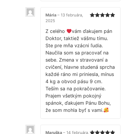
Mária
–
13 februára,
2025
Hodnotenie
5
z 5
Z celého
vám ďakujem pán
Doktor, taktiež vášmu tímu.
Ste pre mňa vzácni ľudia.
Naučila som sa pracovať na
sebe. Zmena v stravovaní a
cvičení, hlavne studená sprcha
každé ráno mi priniesla, mínus
4 kg a obvod pásu 9 cm.
Teším sa na pokračovanie.
Prajem všetkým pokojný
spánok, ďakujem Pánu Bohu,
že som mohla byť s vami.
Maruška
–
14 februára,