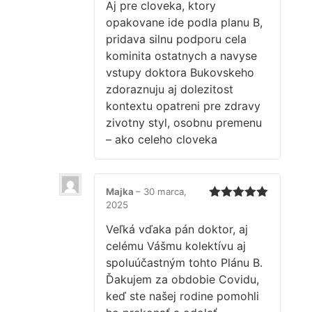
Aj pre cloveka, ktory
opakovane ide podla planu B,
pridava silnu podporu cela
kominita ostatnych a navyse
vstupy doktora Bukovskeho
zdoraznuju aj dolezitost
kontextu opatreni pre zdravy
zivotny styl, osobnu premenu
– ako celeho cloveka
Majka
–
30 marca,
2025
Hodnotenie
5
z 5
Veľká vďaka pán doktor, aj
celému Vášmu kolektívu aj
spoluúčastným tohto Plánu B.
Ďakujem za obdobie Covidu,
keď ste našej rodine pomohli