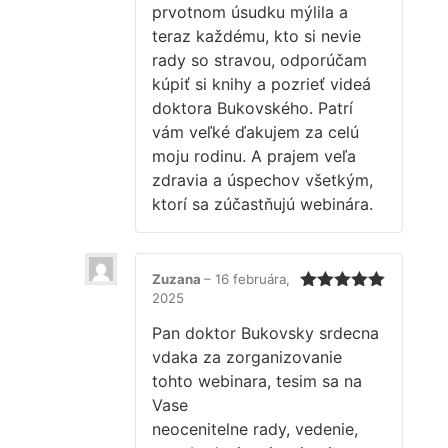
prvotnom úsudku mýlila a
teraz každému, kto si nevie
rady so stravou, odporúčam
kúpiť si knihy a pozrieť videá
doktora Bukovského. Patrí
vám veľké ďakujem za celú
moju rodinu. A prajem veľa
zdravia a úspechov všetkým,
ktorí sa zúčastňujú webinára.
Zuzana
–
16 februára,
2025
Hodnotenie
5
z 5
Pan doktor Bukovsky srdecna
vdaka za zorganizovanie
tohto webinara, tesim sa na
Vase
neocenitelne rady, vedenie,