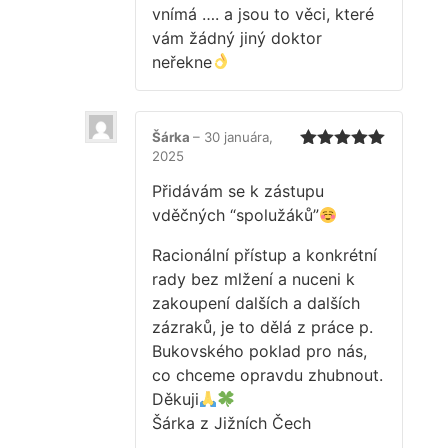
vnímá …. a jsou to věci, které
vám žádný jiný doktor
neřekne
Šárka
–
30 januára,
2025
Hodnotenie
5
z 5
Přidávám se k zástupu
vděčných “spolužáků”
Racionální přístup a konkrétní
rady bez mlžení a nuceni k
zakoupení dalších a dalších
zázraků, je to dělá z práce p.
Bukovského poklad pro nás,
co chceme opravdu zhubnout.
Děkuji
Šárka z Jižních Čech