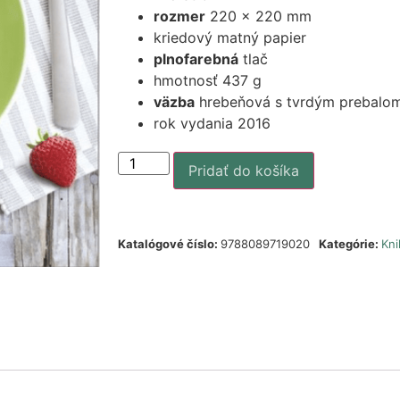
rozmer
220 x 220 mm
kriedový matný papier
plnofarebná
tlač
hmotnosť 437 g
väzba
hrebeňová s tvrdým prebalo
rok vydania 2016
Pridať do košíka
Katalógové číslo:
9788089719020
Kategórie:
Kni