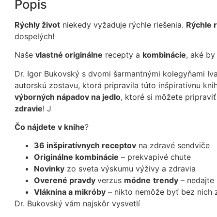
Popis
Rýchly život
niekedy vyžaduje rýchle riešenia.
Rýchle r
dospelých!
Naše
vlastné originálne
recepty a
kombinácie
, aké by
Dr. Igor Bukovský s dvomi šarmantnými kolegyňami I
autorskú zostavu, ktorá pripravila túto inšpiratívnu kn
výborných nápadov na jedlo
, ktoré si môžete pripravi
zdravie
! J
Čo nájdete v knihe
?
36 inšpiratívnych receptov
na zdravé sendviče
Originálne kombinácie
– prekvapivé chute
Novinky
zo sveta výskumu výživy a zdravia
Overené pravdy
verzus
módne
trendy
– nedajte 
Vláknina a mikróby
– nikto nemôže byť bez nich 
Dr. Bukovský vám najskôr vysvetlí