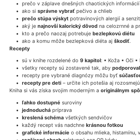
prečo v záplave dnešných chaotických informácií 
ako si
správne vybrať
pečivo a chlieb
prečo stúpa výskyt
potravinových alergií a senzit
aký je
najnovší kalorický dôvod
na celozrnné a pr
kto a prečo naozaj potrebuje
bezlepkovú diétu
ako a komu môže bezlepková diéta aj
škodiť
.
Recepty
sú v knihe rozdelené do
9 kapitol
: ▪ Koža ▪ Oči ▪
všetky recepty sú zostavené tak, aby
podporoval
recepty pre vybrané diagnózy môžu byť
súčasťou
recepty pre deti
– určite ich potešia aj rozosmej
Kniha si vás získa svojim moderným a
originálnym
spô
ľahko dostupné
suroviny
jednoduchá
príprava
kreslená schéma
všetkých sendvičov
každý recept vás nadchne
krásnou fotkou
grafické informácie
o obsahu mlieka, histamínu, 
rozšírený obsah
prístupný cez QR kódy