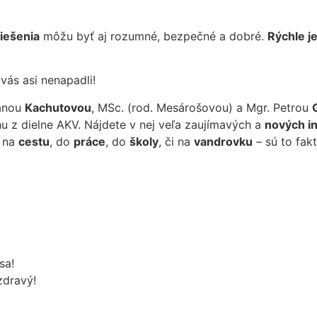
iešenia
môžu byť aj rozumné, bezpečné a dobré.
Rýchle j
 vás asi nenapadli!
vanou
Kachutovou
, MSc. (rod. Mesárošovou) a Mgr. Petrou
ihu z dielne AKV. Nájdete v nej veľa zaujímavých a
nových in
ť na
cestu
, do
práce
, do
školy
, či na
vandrovku
– sú to fak
sa!
zdravý!