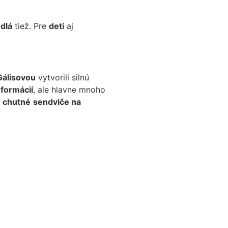
edlá
tiež. Pre
deti
aj
Gálisovou
vytvorili silnú
formácií
, ale hlavne mnoho
t
chutné
sendviče na