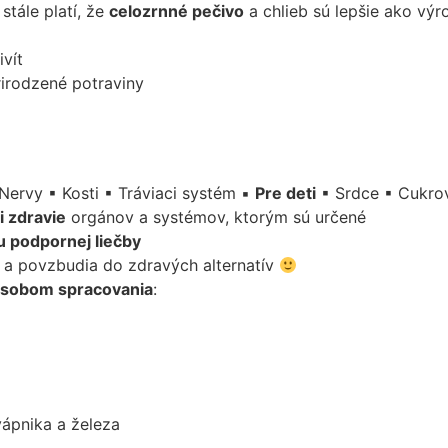
stále platí, že
celozrnné pečivo
a chlieb sú lepšie ako výr
ivít
irodzené potraviny
 Nervy ▪ Kosti ▪ Tráviaci systém ▪
Pre deti
▪ Srdce ▪ Cukrov
i zdravie
orgánov a systémov, ktorým sú určené
 podpornej liečby
ú a povzbudia do zdravých alternatív
sobom spracovania
:
vápnika a železa