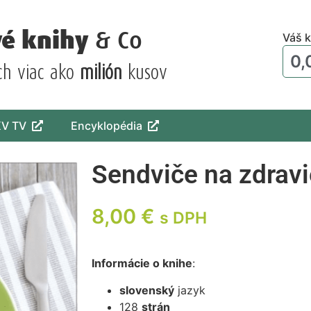
vé knihy
& Co
Váš k
0,
ch viac ako
milión
kusov
KV TV
Encyklopédia
Sendviče na zdravi
8,00
€
s DPH
Informácie o knihe
:
slovenský
jazyk
128
strán