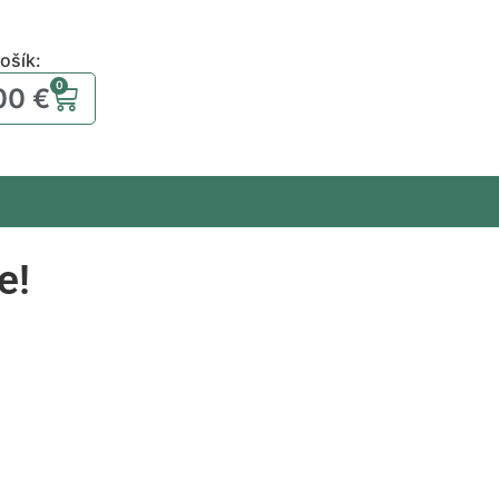
ošík:
0
00
€
e!