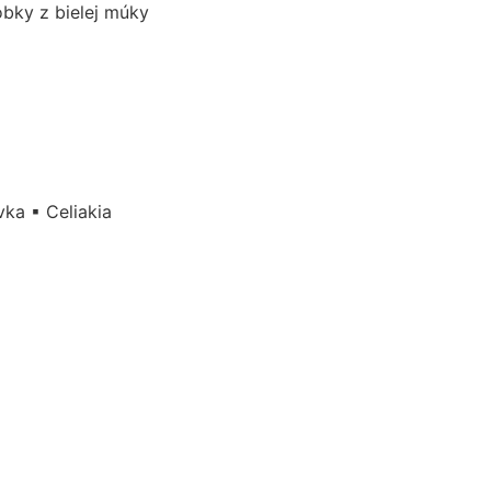
obky z bielej múky
ka ▪ Celiakia