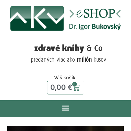
zdravé knihy
& Co
predaných viac ako
milión
kusov
Váš košík:
0
0,00
€