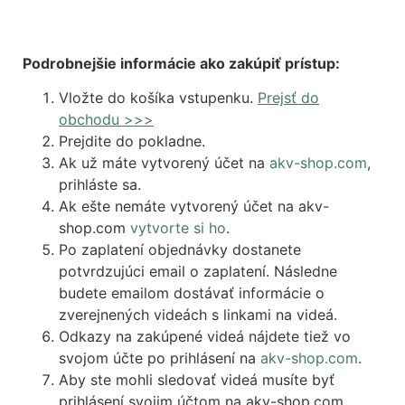
Podrobnejšie informácie ako zakúpiť prístup:
Vložte do košíka vstupenku.
Prejsť do
obchodu >>>
Prejdite do pokladne.
Ak už máte vytvorený účet na
akv-shop.com
,
prihláste sa.
Ak ešte nemáte vytvorený účet na akv-
shop.com
vytvorte si ho
.
Po zaplatení objednávky dostanete
potvrdzujúci email o zaplatení. Následne
budete emailom dostávať informácie o
zverejnených videách s linkami na videá.
Odkazy na zakúpené videá nájdete tiež vo
svojom účte po prihlásení na
akv-shop.com
.
Aby ste mohli sledovať videá musíte byť
prihlásení svojim účtom na akv-shop.com,