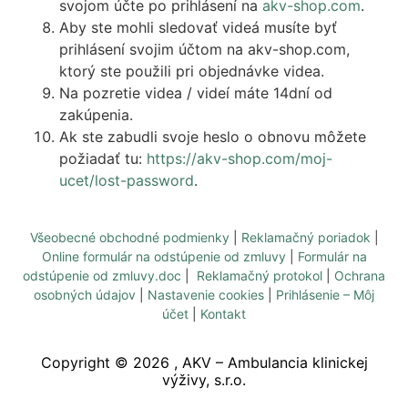
svojom účte po prihlásení na
akv-shop.com
.
Aby ste mohli sledovať videá musíte byť
prihlásení svojim účtom na akv-shop.com,
ktorý ste použili pri objednávke videa.
Na pozretie videa / videí máte 14dní od
zakúpenia.
Ak ste zabudli svoje heslo o obnovu môžete
požiadať tu:
https://akv-shop.com/moj-
ucet/lost-password
.
Všeobecné obchodné podmienky
|
Reklamačný poriadok
|
Online formulár na odstúpenie od zmluvy
|
Formulár na
odstúpenie od zmluvy.doc
|
Reklamačný protokol
|
Ochrana
osobných údajov
|
Nastavenie cookies
|
Prihlásenie – Môj
účet
|
Kontakt
Copyright ©
2026
, AKV – Ambulancia klinickej
výživy, s.r.o.