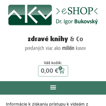
zdravé knihy
& Co
predaných viac ako
milión
kusov
Váš košík:
0
0,00
€
Informácie k získaniu prístupu k videám z