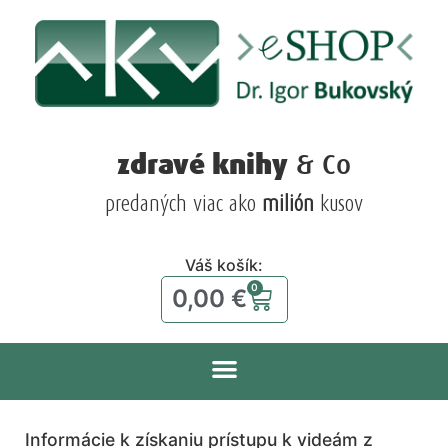
zdravé knihy
& Co
predaných viac ako
milión
kusov
Váš košík:
0
0,00
€
Informácie k získaniu prístupu k videám z