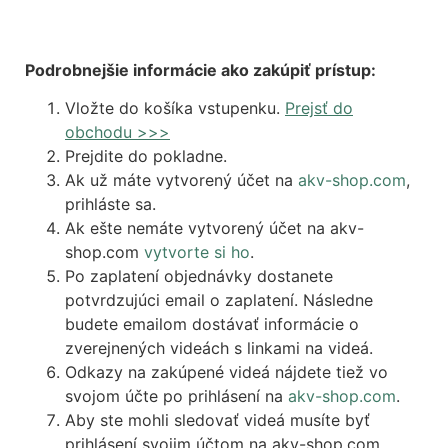
Podrobnejšie informácie ako zakúpiť prístup:
Vložte do košíka vstupenku.
Prejsť do
obchodu >>>
Prejdite do pokladne.
Ak už máte vytvorený účet na
akv-shop.com
,
prihláste sa.
Ak ešte nemáte vytvorený účet na akv-
shop.com
vytvorte si ho
.
Po zaplatení objednávky dostanete
potvrdzujúci email o zaplatení. Následne
budete emailom dostávať informácie o
zverejnených videách s linkami na videá.
Odkazy na zakúpené videá nájdete tiež vo
svojom účte po prihlásení na
akv-shop.com
.
Aby ste mohli sledovať videá musíte byť
prihlásení svojim účtom na akv-shop.com,