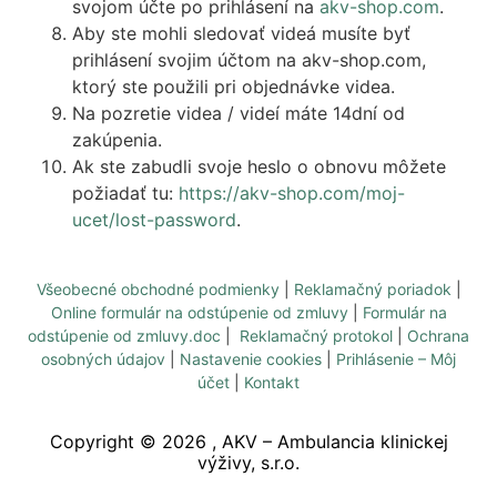
svojom účte po prihlásení na
akv-shop.com
.
Aby ste mohli sledovať videá musíte byť
prihlásení svojim účtom na akv-shop.com,
ktorý ste použili pri objednávke videa.
Na pozretie videa / videí máte 14dní od
zakúpenia.
Ak ste zabudli svoje heslo o obnovu môžete
požiadať tu:
https://akv-shop.com/moj-
ucet/lost-password
.
Všeobecné obchodné podmienky
|
Reklamačný poriadok
|
Online formulár na odstúpenie od zmluvy
|
Formulár na
odstúpenie od zmluvy.doc
|
Reklamačný protokol
|
Ochrana
osobných údajov
|
Nastavenie cookies
|
Prihlásenie – Môj
účet
|
Kontakt
Copyright ©
2026
, AKV – Ambulancia klinickej
výživy, s.r.o.