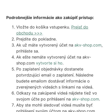
Podrobnejšie informácie ako zakúpiť prístup:
Vložte do košíka vstupenku.
Prejsť do
obchodu >>>
Prejdite do pokladne.
Ak už máte vytvorený účet na
akv-shop.com
,
prihláste sa.
Ak ešte nemáte vytvorený účet na akv-
shop.com
vytvorte si ho
.
Po zaplatení objednávky dostanete
potvrdzujúci email o zaplatení. Následne
budete emailom dostávať informácie o
zverejnených videách s linkami na videá.
Odkazy na zakúpené videá nájdete tiež vo
svojom účte po prihlásení na
akv-shop.com
.
Aby ste mohli sledovať videá musíte byť
prihlásení svojim účtom na akv-shop.com,