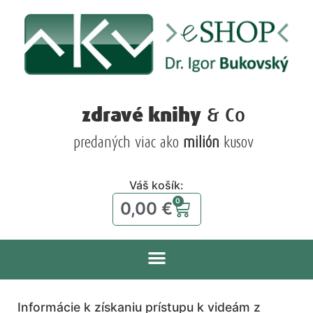
zdravé knihy
& Co
predaných viac ako
milión
kusov
Váš košík:
0
0,00
€
Informácie k získaniu prístupu k videám z