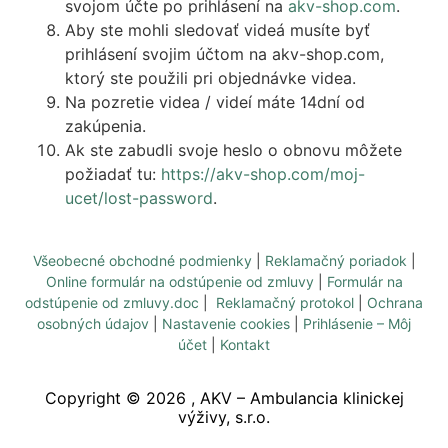
svojom účte po prihlásení na
akv-shop.com
.
Aby ste mohli sledovať videá musíte byť
prihlásení svojim účtom na akv-shop.com,
ktorý ste použili pri objednávke videa.
Na pozretie videa / videí máte 14dní od
zakúpenia.
Ak ste zabudli svoje heslo o obnovu môžete
požiadať tu:
https://akv-shop.com/moj-
ucet/lost-password
.
Všeobecné obchodné podmienky
|
Reklamačný poriadok
|
Online formulár na odstúpenie od zmluvy
|
Formulár na
odstúpenie od zmluvy.doc
|
Reklamačný protokol
|
Ochrana
osobných údajov
|
Nastavenie cookies
|
Prihlásenie – Môj
účet
|
Kontakt
Copyright ©
2026
, AKV – Ambulancia klinickej
výživy, s.r.o.